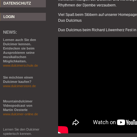
DATENSCHUTZ
Rhythmen der Djembe verzaubern.
Viel Spaß beim Stöbern auf unserer Homepage
LOGIN
Duo Dulcimus
Duo Dulcimus beim Richard Löwenherz Fest in 
NEWS:
Lernen auch Sie den
Dulcimer kennen.
Entdecken sie beim
Ausprobieren seine
musikalischen
Möglichkeiten.
www.dulcimerschule.de
Sie möchten einen
Dulcimer kaufen?
www.dulcimerstore.de
Mountaindulcimer
Videopodcast von
Martin Oesterle
www.dulcimer-online.de
Lernen Sie den Dulcimer
spielerisch kennen.