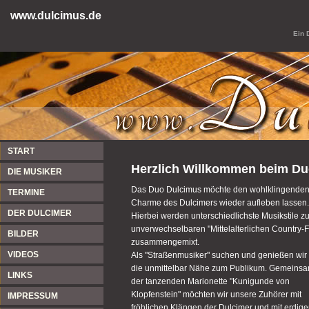
www.dulcimus.de
Ein 
START
Herzlich Willkommen beim D
DIE MUSIKER
Das Duo Dulcimus möchte den wohlklingende
TERMINE
Charme des Dulcimers wieder aufleben lassen.
DER DULCIMER
Hierbei werden unterschiedlichste Musikstile z
unverwechselbaren "Mittelalterlichen Country-F
BILDER
zusammengemixt.
VIDEOS
Als "Straßenmusiker" suchen und genießen wir
die unmittelbar Nähe zum Publikum. Gemeinsa
LINKS
der tanzenden Marionette "Kunigunde von
Klopfenstein" möchten wir unsere Zuhörer mit
IMPRESSUM
fröhlichen Klängen der Dulcimer und mit erdig