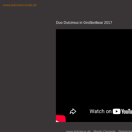
www.dulcimerschule.de
Duo Dulcimus in Großbottwar 2017
www.dulcimus.de . Martin Oesterle . Steigäck